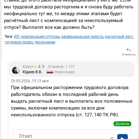
ставки, до этого работала неофициально у него же. Если
мы трудовой договор расторгнем и я снова буду работать
неофициально тут же, то между этими этапами будет
расчётный лист с компенсацией за неиспользуемый
отпуск? Выплатят все как должно быть?
Теги:
ИП
,
компенсация отпуска
,
неофициальная работа
,
расчетный лист
,
трудовое право
,
увольнение
Ответить
4.9
Юрист
Отзывов: 1 737
|
Юдаев В.В.
Краснодар
29.05.2026, 15:13 мск
При официальном расторжении трудового договора
работодатель обязан в последний рабочий день
выдать расчетный лист и выплатить все положенные
суммы, включая компенсацию за все дни
неиспользованного отпуска (ст. 127, 140 ТК РФ)
Донаты