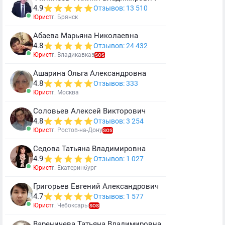
4.9
Отзывов: 13 510
Юрист
г. Брянск
Абаева Марьяна Николаевна
4.8
Отзывов: 24 432
Юрист
г. Владикавказ
SOS
Ашарина Ольга Александровна
4.8
Отзывов: 333
Юрист
г. Москва
Соловьев Алексей Викторович
4.8
Отзывов: 3 254
Юрист
г. Ростов-на-Дону
SOS
Седова Татьяна Владимировна
4.9
Отзывов: 1 027
Юрист
г. Екатеринбург
Григорьев Евгений Александрович
4.7
Отзывов: 1 577
Юрист
г. Чебоксары
SOS
Вареничева Татьяна Владимировна