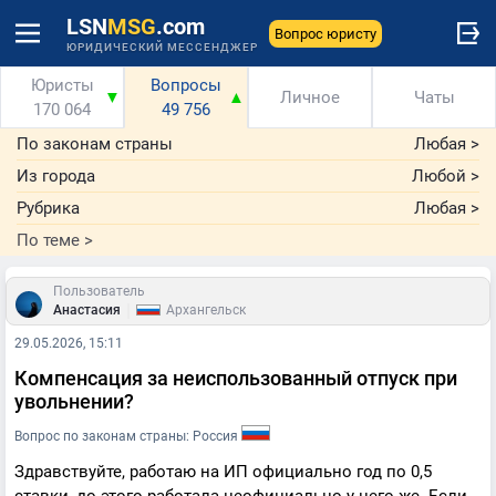
LSN
MSG
.com
Вопрос юристу
ЮРИДИЧЕСКИЙ МЕССЕНДЖЕР
Юристы
Вопросы
▼
▲
Личное
Чаты
170 064
49 756
По законам страны
Любая
>
Из города
Любой
>
Рубрика
Любая
>
По теме
>
Пользователь
|
Анастасия
Архангельск
29.05.2026, 15:11
Компенсация за неиспользованный отпуск при
увольнении?
Вопрос по законам страны: Россия
Здравствуйте, работаю на ИП официально год по 0,5