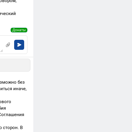
говором,
ический
Донаты
озможно без
иться иначе,
ового
бия
 Соглашения
 сторон. В