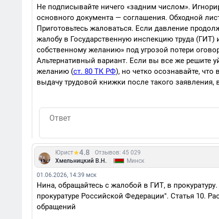
Не подписывайте ничего «задним числом». Игнори
основного документа — соглашения. Обходной лист
Приготовьтесь жаловаться. Если давление продолж
жалобу в Государственную инспекцию труда (ГИТ) и
собственному желанию» под угрозой потери огово
Альтернативный вариант. Если вы все же решите уй
желанию (
ст. 80 ТК РФ
), но четко осознавайте, что
выдачу трудовой книжки после такого заявления,
4.8
Юрист
Отзывов: 45 029
|
Хмельницкий В.Н.
Минск
01.06.2026, 14:39 мск
Нина, обращайтесь с жалобой в ГИТ, в прокуратуру. Ф
прокуратуре Российской Федерации". Статья 10. Ра
обращений