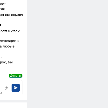
вает
сли
ия вы вправе
.
Также можно
мпенсации и
на любые
ь.
рос, вы
Донаты