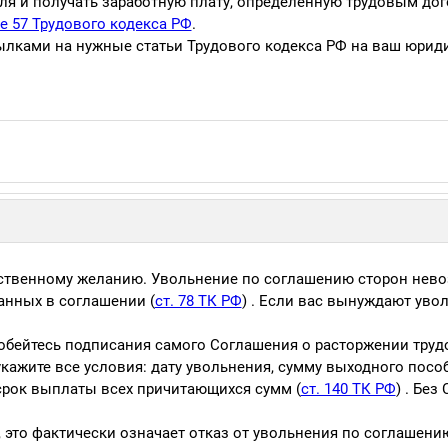
еля и получать заработную плату, определенную трудовым до
е 57 Трудового кодекса РФ
.
сылками на нужные статьи Трудового кодекса РФ на ваш юрид
бственному желанию. Увольнение по соглашению сторон нев
анных в соглашении (
ст. 78 ТК РФ
) . Если вас вынуждают увол
обейтесь подписания самого Соглашения о расторжении труд
укажите все условия: дату увольнения, сумму выходного посо
срок выплаты всех причитающихся сумм (
ст. 140 ТК РФ
) . Без
, это фактически означает отказ от увольнения по соглашению