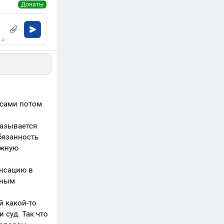
Донаты
 сами потом
называется
бязанность
ежную
нсацию в
ьным
 какой-то
 суд. Так что