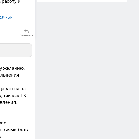
 работу и
сячный
Ответить
у желанию,
ольнения
даваться на
, так как ТК
вления,
«по
овиями (дата
.