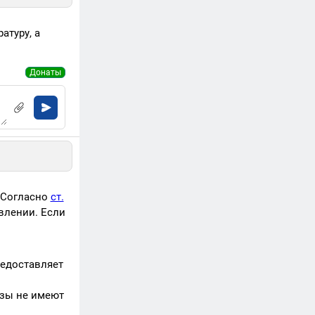
атуру, а
Донаты
 Согласно
ст.
влении. Если
редоставляет
озы не имеют