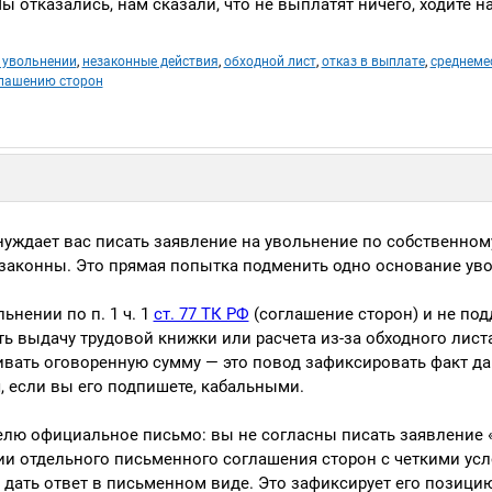
отказались, нам сказали, что не выплатят ничего, ходите на
 увольнении
,
незаконные действия
,
обходной лист
,
отказ в выплате
,
среднеме
глашению сторон
нуждает вас писать заявление на увольнение по собственном
законны. Это прямая попытка подменить одно основание ув
нении по п. 1 ч. 1
ст. 77 ТК РФ
(соглашение сторон) и не под
ь выдачу трудовой книжки или расчета из-за обходного листа
ачивать оговоренную сумму — это повод зафиксировать факт да
 если вы его подпишете, кабальными.
елю официальное письмо: вы не согласны писать заявление 
ии отдельного письменного соглашения сторон с четкими усл
 дать ответ в письменном виде. Это зафиксирует его позицию