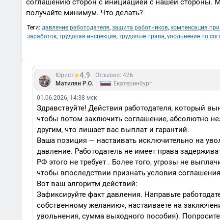
соглашению сторон с инициацией с нашей стороны. Мы 
получайте минимум. Что делать?
Теги:
давление работодателя
,
защита работников
,
компенсация при
заработок
,
трудовая инспекция
,
трудовые права
,
увольнение по со
4.9
Юрист
Отзывов: 426
|
Матилян Р.О.
Екатеринбург
01.06.2026, 14:38 мск
Здравствуйте! Действия работодателя, который вы
чтобы потом заключить соглашение, абсолютно не
другим, что лишает вас выплат и гарантий.
Ваша позиция — настаивать исключительно на уволь
давление. Работодатель не имеет права задерживат
РФ этого не требует . Более того, угрозы не выпл
чтобы впоследствии признать условия соглашения,
Вот ваш алгоритм действий:
Зафиксируйте факт давления. Направьте работодат
собственному желанию», настаиваете на заключен
увольнения, сумма выходного пособия). Попросите