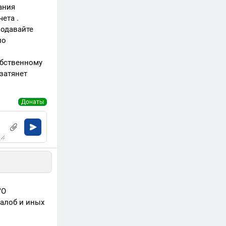
ания
ета .
подавайте
по
обственному
 затянет
Донаты
"О
жалоб и иных