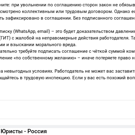
омните: при увольнении по соглашению сторон закон не обязы
усмотрено коллективным или трудовым договором. Однако е
ть зафиксировано в соглашении. Без подписанного соглашен
писку (WhatsApp, email) – это будет доказательством давления
 (ГИТ) с жалобой на неправомерные действия работодателя. 
ми и взыскании морального вреда.
зательно требуйте подписать соглашение с чёткой суммой ко
ление «по собственному желанию» – иначе потеряете право 
а невыгодных условиях. Работодатель не может вас заставит
ащайтесь в трудовую инспекцию. Если у вас есть похожий воп
Юристы - Россия