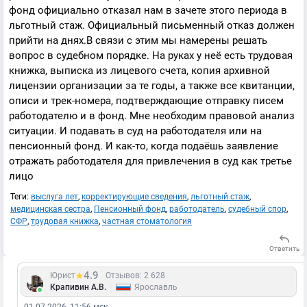
фонд официально отказал нам в зачете этого периода в
льготный стаж. Официальный письменный отказ должен
прийти на днях.В связи с этим мы намерены решать
вопрос в судебном порядке. На руках у неё есть трудовая
книжка, выписка из лицевого счета, копия архивной
лицензии организации за те годы, а также все квитанции,
описи и трек-номера, подтверждающие отправку писем
работодателю и в фонд. Мне необходим правовой анализ
ситуации. И подавать в суд на работодателя или на
пенсионный фонд. И как-то, когда подаёшь заявление
отражать работодателя для привлечения в суд как третье
лицо
Теги:
выслуга лет
,
корректирующие сведения
,
льготный стаж
,
медицинская сестра
,
Пенсионный фонд
,
работодатель
,
судебный спор
,
СФР
,
трудовая книжка
,
частная стоматология
Ответить
4.9
Юрист
Отзывов: 2 628
|
Крапивин А.В.
Ярославль