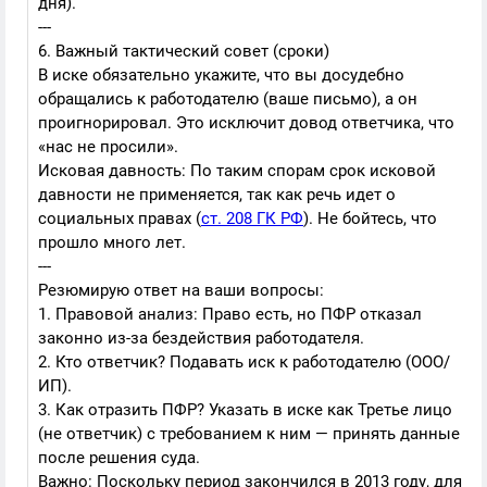
дня).
---
6. Важный тактический совет (сроки)
В иске обязательно укажите, что вы досудебно
обращались к работодателю (ваше письмо), а он
проигнорировал. Это исключит довод ответчика, что
«нас не просили».
Исковая давность: По таким спорам срок исковой
давности не применяется, так как речь идет о
социальных правах (
ст. 208 ГК РФ
). Не бойтесь, что
прошло много лет.
---
Резюмирую ответ на ваши вопросы:
1. Правовой анализ: Право есть, но ПФР отказал
законно из-за бездействия работодателя.
2. Кто ответчик? Подавать иск к работодателю (ООО/
ИП).
3. Как отразить ПФР? Указать в иске как Третье лицо
(не ответчик) с требованием к ним — принять данные
после решения суда.
Важно: Поскольку период закончился в 2013 году, для