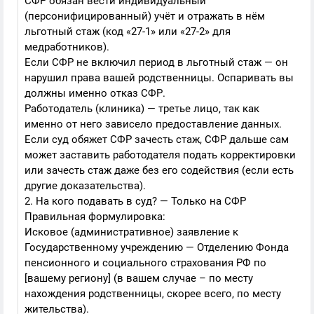
СФР обязан вести индивидуальный
(персонифицированный) учёт и отражать в нём
льготный стаж (код «27-1» или «27-2» для
медработников).
Если СФР не включил период в льготный стаж — он
нарушил права вашей родственницы. Оспаривать вы
должны именно отказ СФР.
Работодатель (клиника) — третье лицо, так как
именно от него зависело предоставление данных.
Если суд обяжет СФР зачесть стаж, СФР дальше сам
может заставить работодателя подать корректировки
или зачесть стаж даже без его содействия (если есть
другие доказательства).
2. На кого подавать в суд? — Только на СФР
Правильная формулировка:
Исковое (административное) заявление к
Государственному учреждению — Отделению Фонда
пенсионного и социального страхования РФ по
[вашему региону] (в вашем случае – по месту
нахождения родственницы, скорее всего, по месту
жительства).