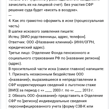
зачислить их на лицевой счет). Без участия СФР
решение суда будет «висеть в воздухе».
---
4. Как это грамотно оформить в иске (процессуальная
часть)
В шапке искового заявления пишете:
Истец: [ФИО родственницы, адрес, телефон].
Ответчик: ООО «[Название клиники]» (ИНН/ОГРН,
юридический адрес).
Третье лицо: Отделение Фонда пенсионного и
социального страхования РФ по [название региона]
(адрес).
В просительной части иска (самое главное) напишите:
1. Признать незаконным бездействие ООО
«[название]», выразившееся в непредставлении в
СФР корректирующих сведений о льготном стаже
[ФИО] за период с «» ____ 2003 г. по «» ____ 2013 г.
2. Обязать ООО «[название]» представить в Отделение
СФР по [региону] индивидуальные сведения
персонифицированного учета (форму СЗВ-К или