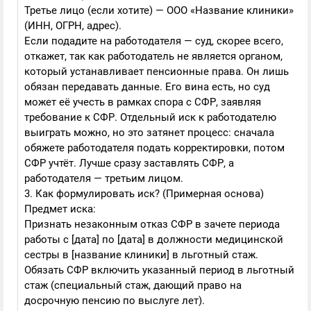
Третье лицо (если хотите) — ООО «Название клиники»
(ИНН, ОГРН, адрес).
Если подадите на работодателя — суд, скорее всего,
откажет, так как работодатель не является органом,
который устанавливает пенсионные права. Он лишь
обязан передавать данные. Его вина есть, но суд
может её учесть в рамках спора с СФР, заявляя
требование к СФР. Отдельный иск к работодателю
выиграть можно, но это затянет процесс: сначала
обяжете работодателя подать корректировки, потом
СФР учтёт. Лучше сразу заставлять СФР, а
работодателя — третьим лицом.
3. Как формулировать иск? (Примерная основа)
Предмет иска:
Признать незаконным отказ СФР в зачете периода
работы с [дата] по [дата] в должности медицинской
сестры в [название клиники] в льготный стаж.
Обязать СФР включить указанный период в льготный
стаж (специальный стаж, дающий право на
досрочную пенсию по выслуге лет).