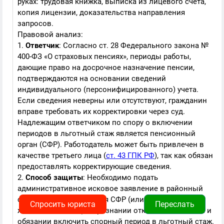
руках: трудовая книжка, выписка из лицевого счета,
копия лицензии, доказательства направления
запросов.
Правовой анализ:
1.
Ответчик
: Согласно ст. 28 Федерального закона №
400-ФЗ «О страховых пенсиях», периоды работы,
дающие право на досрочное назначение пенсии,
подтверждаются на основании сведений
индивидуального (персонифицированного) учета.
Если сведения неверны или отсутствуют, гражданин
вправе требовать их корректировки через суд.
Надлежащим ответчиком по спору о включении
периодов в льготный стаж является пенсионный
орган (СФР). Работодатель может быть привлечен в
качестве третьего лица (
ст. 43 ГПК РФ
), так как обязан
предоставлять корректирующие сведения.
2.
Способ защиты
: Необходимо подать
административное исковое заявление в районный
суд по месту нахождения СФР (или по месту
Спросить юриста
Переслать
жительства истца) о признании отказа незаконным и
обязании включить спорный период в льготный стаж.