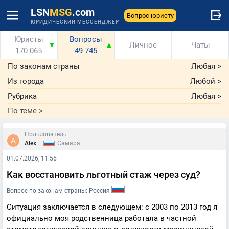
LSN
MSG
.com
Вопрос юристу
ЮРИДИЧЕСКИЙ МЕССЕНДЖЕР
Юристы
Вопросы
▼
▲
Личное
Чаты
170 065
49 745
По законам страны
Любая
>
Из города
Любой
>
Рубрика
Любая
>
По теме
>
Пользователь
|
Alex
Самара
01.07.2026, 11:55
Как восстановить льготный стаж через суд?
Вопрос по законам страны: Россия
Ситуация заключается в следующем: с 2003 по 2013 год я
официально моя родственница работала в частной