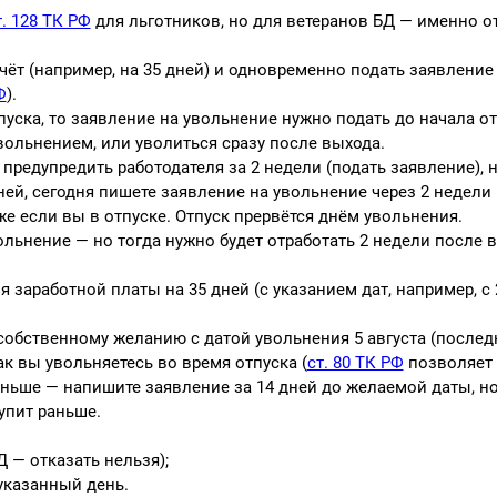
т. 128 ТК РФ
для льготников, но для ветеранов БД — именно о
чёт (например, на 35 дней) и одновременно подать заявление
Ф
).
уска, то заявление на увольнение нужно подать до начала отп
вольнением, или уволиться сразу после выхода.
предупредить работодателя за 2 недели (подать заявление), 
дней, сегодня пишете заявление на увольнение через 2 недели
же если вы в отпуске. Отпуск прервётся днём увольнения.
вольнение — но тогда нужно будет отработать 2 недели после 
 заработной платы на 35 дней (с указанием дат, например, с 
 собственному желанию с датой увольнения 5 августа (послед
как вы увольняетесь во время отпуска (
ст. 80 ТК РФ
позволяет 
аньше — напишите заявление за 14 дней до желаемой даты, но
упит раньше.
 — отказать нельзя);
указанный день.