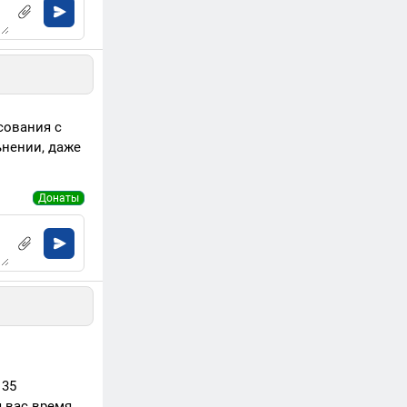
сования с
ьнении, даже
Донаты
 35
 вас время,