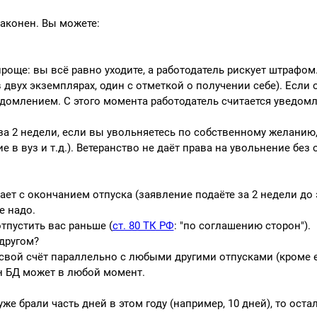
законен. Вы можете:
проще: вы всё равно уходите, а работодатель рискует штрафом
 двух экземплярах, один с отметкой о получении себе). Если 
домлением. С этого момента работодатель считается уведом
 за 2 недели, если вы увольняетесь по собственному желанию,
 в вуз и т.д.). Ветеранство не даёт права на увольнение без 
ает с окончанием отпуска (заявление подаёте за 2 недели до 
е надо.
тпустить вас раньше (
ст. 80 ТК РФ
: "по соглашению сторон").
 другом?
а свой счёт параллельно с любыми другими отпусками (кроме 
н БД может в любой момент.
же брали часть дней в этом году (например, 10 дней), то остал