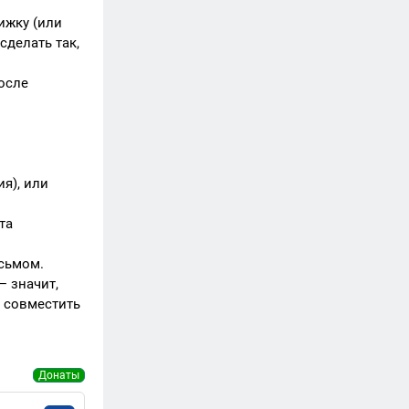
ижку (или
сделать так,
осле
я), или
та
исьмом.
— значит,
е совместить
Донаты