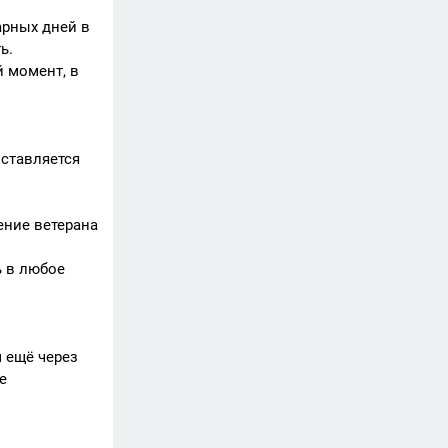
арных дней в
ь.
й момент, в
оставляется
ение ветерана
ь в любое
м ещё через
е