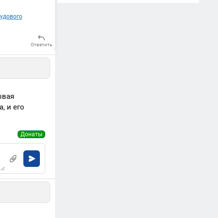
удового
Ответить
ывая
, и его
Донаты