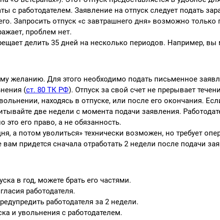
ы с работодателем. Заявление на отпуск следует подать зара
 его. Запросить отпуск «с завтрашнего дня» возможно только 
ажает, проблем нет.
рещает делить 35 дней на несколько периодов. Например, вы
ому желанию. Для этого необходимо подать письменное заяв
нения (
ст. 80 ТК РФ
). Отпуск за свой счет не прерывает течен
ольнении, находясь в отпуске, или после его окончания. Есл
читывайте две недели с момента подачи заявления. Работода
 это его право, а не обязанность.
дня, а потом уволиться» технически возможен, но требует опе
 вам придется сначала отработать 2 недели после подачи за
ска в год, можете брать его частями.
огласия работодателя.
редупредить работодателя за 2 недели.
ка и увольнения с работодателем.