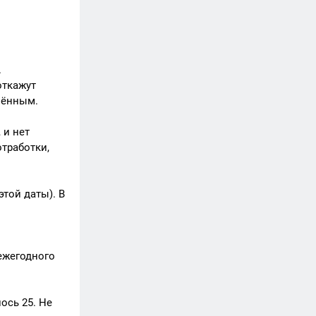
.
откажут
лённым.
 и нет
отработки,
этой даты). В
ежегодного
ось 25. Не