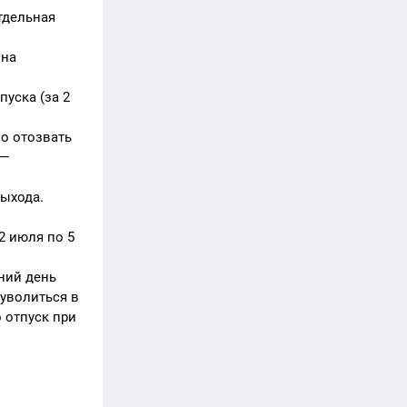
тдельная
 на
уска (за 2
но отозвать
 —
выхода.
2 июля по 5
ний день
уволиться в
 отпуск при