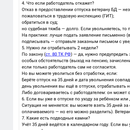
4. Что если работодатель откажет?
Отказ в предоставлении отпуска ветерану БД — не
пожаловаться в трудовую инспекцию (ГИТ);
обратиться в суд;
но судебная тяжба — долго. Если увольняетесь, то 
На практике: лучше подать заявление письменно (в
подписывать — отправьте заказным письмом с уве
5. Нужно ли отрабатывать 2 недели?
По закону (
ст. 80 ТК РФ
) — да, нужно предупредить
особых обстоятельств (выход на пенсию, зачисление
если только работодатель сам не согласится.
Но вы можете уволиться без отработки, если:
Берёте отпуск на 35 дней и дата увольнения совпад
день увольнения вы ещё в отпуске, отрабатывать н
Либо договариваетесь с работодателем: он может о
6. Если вы уже в отпуске по уходу за ребёнком или
Ситуация не меняется: вы можете взять 35 дней з
оплачиваемого — но его можно разделить). Ветера
7. Какие есть подводные камни?
Учёт 35 дней ведётся в календарном году. Если вы у