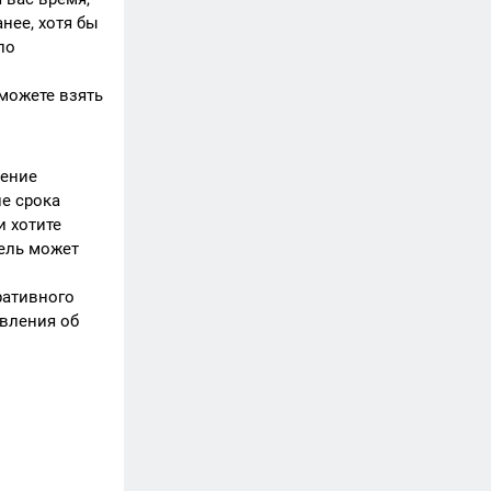
нее, хотя бы
по
 можете взять
ление
ие срока
и хотите
тель может
ративного
явления об