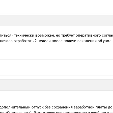
олиться» технически возможен, но требует оперативного согла
начала отработать 2 недели после подачи заявления об увол
 дополнительный отпуск без сохранения заработной платы до
на «О ветеранах»). Этот отпуск предоставляется в удобное для