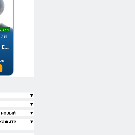
нлайн
0 лет
Каравайцева Е.А.
вов
▼
▼
ь новый
▼
скажите
▼