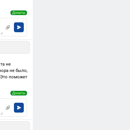
Донаты
та не
вора не было,
? Это поможет
Донаты