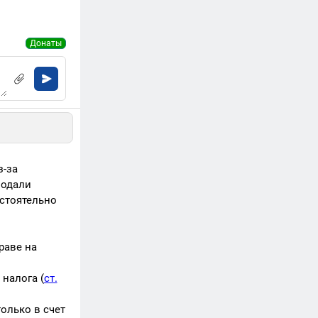
Донаты
з-за
подали
остоятельно
раве на
 налога (
ст.
только в счет