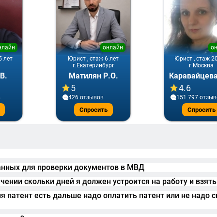
нлайн
онлайн
о
5 лет
Юрист , стаж 6 лет
Юрист , стаж 2
г.Екатеринбург
г.Москва
В.
Матилян Р.О.
5
4.6
в
426 отзывов
151 797 отзы
Спросить
Спросить
анных для проверки документов в МВД
ечении скольки дней я должен устроится на работу и взят
я патент есть дальше надо оплатить патент или не надо 