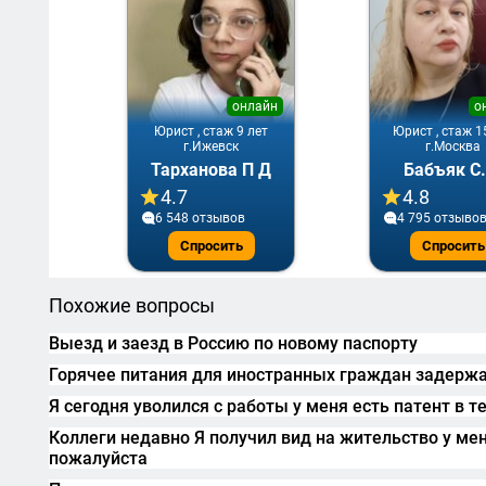
онлайн
о
Юрист , стаж 9 лет
Юрист , стаж 1
г.Ижевск
г.Москва
Тарханова П Д
Бабъяк С.
4.7
4.8
6 548 отзывов
4 795 отзыво
Спросить
Спросить
Похожие вопросы
Выезд и заезд в Россию по новому паспорту
Горячее питания для иностранных граждан задерж
Я сегодня уволился с работы у меня есть патент в т
Коллеги недавно Я получил вид на жительство у мен
пожалуйста