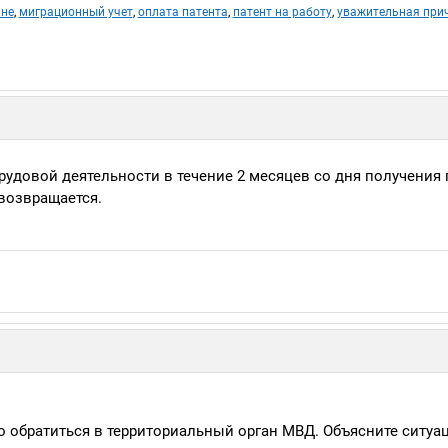
ане
,
миграционный учет
,
оплата патента
,
патент на работу
,
уважительная при
рудовой деятельности в течение 2 месяцев со дня получения 
 возвращается.
о обратиться в территориальный орган МВД. Объясните ситуа