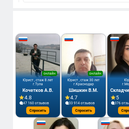
онлайн
онлайн
Юрист , стаж 8 лет
Юрист , стаж 30 лет
Юр
г.Тула
г.Краснодар
г.М
Кочетков А.В.
Шишкин В.М.
4.8
4.7
5
47 160 отзывов
33 914 отзывов
376 отз
Спросить
Спросить
Спр