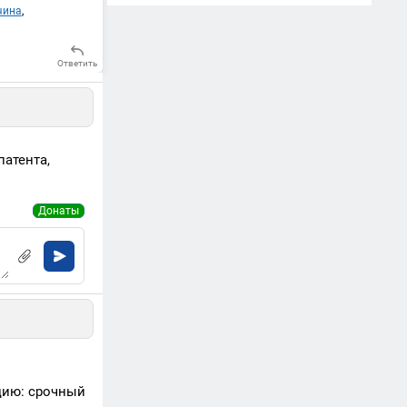
чина
,
Ответить
патента,
Донаты
цию: срочный