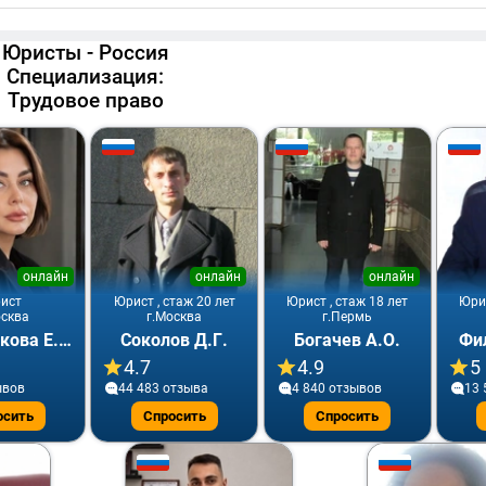
Юристы - Россия
Специализация:
Трудовое право
онлайн
онлайн
онлайн
ист
Юрист , стаж 20 лет
Юрист , стаж 18 лет
Юрис
осква
г.Москва
г.Пермь
Складчикова Е.Ю.
Соколов Д.Г.
Богачев А.О.
Фи
4.7
4.9
5
ывов
44 483 отзывa
4 840 отзывов
13 
осить
Спросить
Спросить