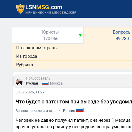
LSN
MSG
.com
ЮРИДИЧЕСКИЙ МЕССЕНДЖЕР
Юристы
Вопросы
▼
170 066
49 730
По законам страны
Из города
Рубрика
Пользователь
|
Руслан
Москва
03.07.2026, 11:27
Что будет с патентом при выезде без уведомл
Вопрос по законам страны: Россия
Человек не давно получил патент, она через 1 месяца
срочно уехала на родину у неё родная сестра умерла,о