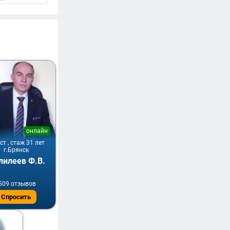
онлайн
т , стаж 31 лет
г.Брянск
лилеев Ф.В.
509 отзывов
Спросить