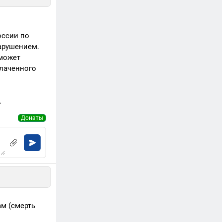
оссии по
нарушением.
 может
плаченного
.
Донаты
ам (смерть