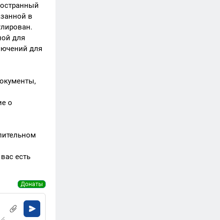
ностранный
азанной в
улирован.
ной для
лючений для
документы,
ие о
длительном
вас есть
Донаты